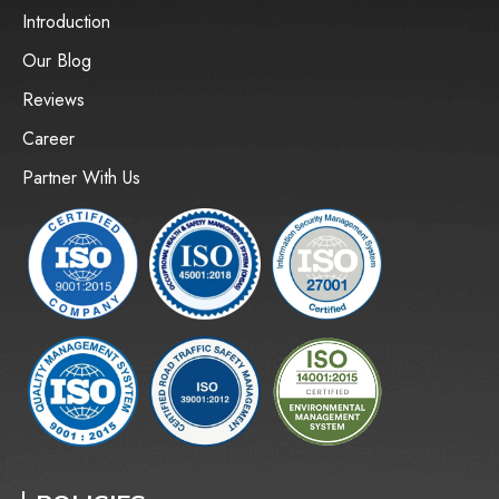
Introduction
Our Blog
Reviews
Career
Partner With Us