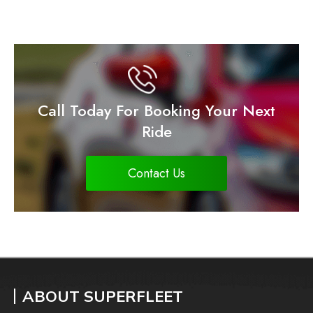
Call Today For Booking Your Next
Ride
Contact Us
ABOUT SUPERFLEET