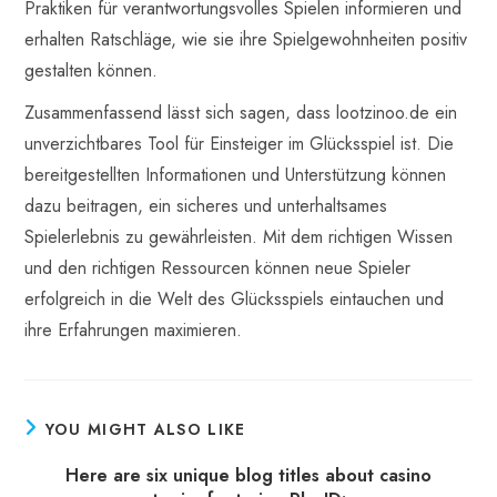
Praktiken für verantwortungsvolles Spielen informieren und
erhalten Ratschläge, wie sie ihre Spielgewohnheiten positiv
gestalten können.
Zusammenfassend lässt sich sagen, dass lootzinoo.de ein
unverzichtbares Tool für Einsteiger im Glücksspiel ist. Die
bereitgestellten Informationen und Unterstützung können
dazu beitragen, ein sicheres und unterhaltsames
Spielerlebnis zu gewährleisten. Mit dem richtigen Wissen
und den richtigen Ressourcen können neue Spieler
erfolgreich in die Welt des Glücksspiels eintauchen und
ihre Erfahrungen maximieren.
YOU MIGHT ALSO LIKE
Here are six unique blog titles about casino