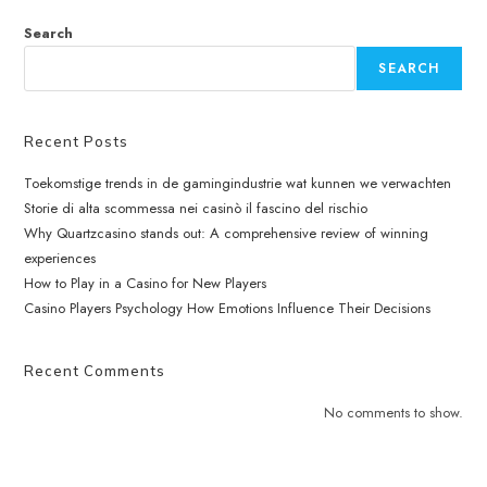
Search
SEARCH
Recent Posts
Toekomstige trends in de gamingindustrie wat kunnen we verwachten
Storie di alta scommessa nei casinò il fascino del rischio
Why Quartzcasino stands out: A comprehensive review of winning
experiences
How to Play in a Casino for New Players
Casino Players Psychology How Emotions Influence Their Decisions
Recent Comments
No comments to show.