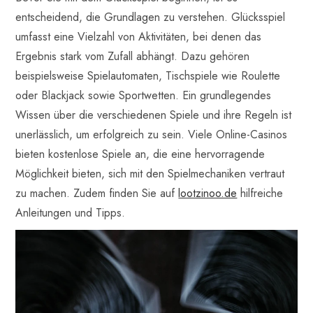
entscheidend, die Grundlagen zu verstehen. Glücksspiel
umfasst eine Vielzahl von Aktivitäten, bei denen das
Ergebnis stark vom Zufall abhängt. Dazu gehören
beispielsweise Spielautomaten, Tischspiele wie Roulette
oder Blackjack sowie Sportwetten. Ein grundlegendes
Wissen über die verschiedenen Spiele und ihre Regeln ist
unerlässlich, um erfolgreich zu sein. Viele Online-Casinos
bieten kostenlose Spiele an, die eine hervorragende
Möglichkeit bieten, sich mit den Spielmechaniken vertraut
zu machen. Zudem finden Sie auf
lootzinoo.de
hilfreiche
Anleitungen und Tipps.