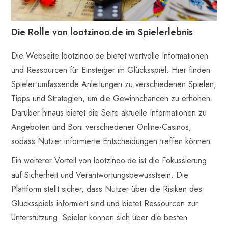
Die Rolle von lootzinoo.de im Spielerlebnis
Die Webseite lootzinoo.de bietet wertvolle Informationen
und Ressourcen für Einsteiger im Glücksspiel. Hier finden
Spieler umfassende Anleitungen zu verschiedenen Spielen,
Tipps und Strategien, um die Gewinnchancen zu erhöhen.
Darüber hinaus bietet die Seite aktuelle Informationen zu
Angeboten und Boni verschiedener Online-Casinos,
sodass Nutzer informierte Entscheidungen treffen können.
Ein weiterer Vorteil von lootzinoo.de ist die Fokussierung
auf Sicherheit und Verantwortungsbewusstsein. Die
Plattform stellt sicher, dass Nutzer über die Risiken des
Glücksspiels informiert sind und bietet Ressourcen zur
Unterstützung. Spieler können sich über die besten