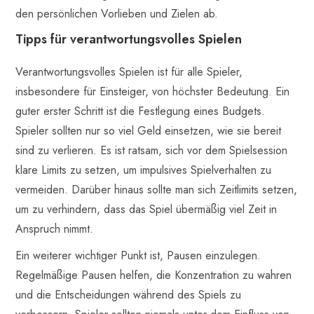
den persönlichen Vorlieben und Zielen ab.
Tipps für verantwortungsvolles Spielen
Verantwortungsvolles Spielen ist für alle Spieler,
insbesondere für Einsteiger, von höchster Bedeutung. Ein
guter erster Schritt ist die Festlegung eines Budgets.
Spieler sollten nur so viel Geld einsetzen, wie sie bereit
sind zu verlieren. Es ist ratsam, sich vor dem Spielsession
klare Limits zu setzen, um impulsives Spielverhalten zu
vermeiden. Darüber hinaus sollte man sich Zeitlimits setzen,
um zu verhindern, dass das Spiel übermäßig viel Zeit in
Anspruch nimmt.
Ein weiterer wichtiger Punkt ist, Pausen einzulegen.
Regelmäßige Pausen helfen, die Konzentration zu wahren
und die Entscheidungen während des Spiels zu