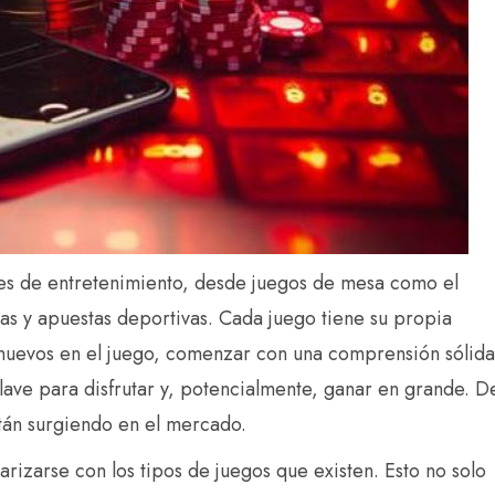
es de entretenimiento, desde juegos de mesa como el
das y apuestas deportivas. Cada juego tiene su propia
on nuevos en el juego, comenzar con una comprensión sólida
clave para disfrutar y, potencialmente, ganar en grande. D
tán surgiendo en el mercado.
iarizarse con los tipos de juegos que existen. Esto no solo