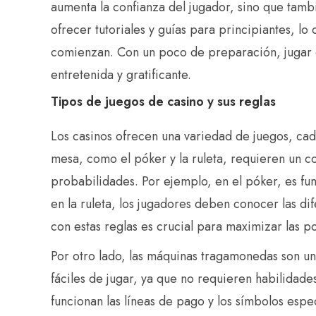
aumenta la confianza del jugador, sino que tamb
ofrecer tutoriales y guías para principiantes, l
comienzan. Con un poco de preparación, jugar e
entretenida y gratificante.
Tipos de juegos de casino y sus reglas
Los casinos ofrecen una variedad de juegos, cad
mesa, como el póker y la ruleta, requieren un c
probabilidades. Por ejemplo, en el póker, es fu
en la ruleta, los jugadores deben conocer las di
con estas reglas es crucial para maximizar las p
Por otro lado, las máquinas tragamonedas son un
fáciles de jugar, ya que no requieren habilidad
funcionan las líneas de pago y los símbolos espe