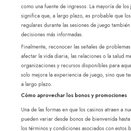
como una fuente de ingresos. La mayoría de los j
significa que, a largo plazo, es probable que l
regulares durante las sesiones de juego también
decisiones más informadas.
Finalmente, reconocer las señales de problemas 
afectar la vida diaria, las relaciones o la salud
organizaciones y recursos disponibles para aque
solo mejora la experiencia de juego, sino que t
a largo plazo.
Cómo aprovechar los bonos y promociones
Una de las formas en que los casinos atraen a n
pueden variar desde bonos de bienvenida hasta 
los términos y condiciones asociados con estos 