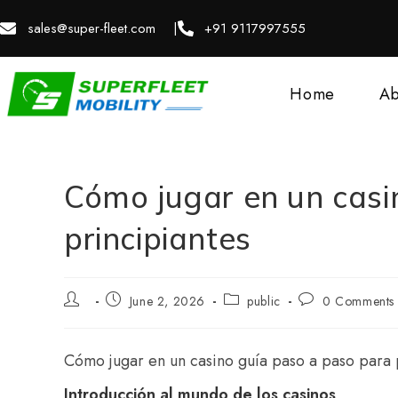
sales@super-fleet.com |
+91 9117997555
Home
Ab
Cómo jugar en un casi
principiantes
June 2, 2026
public
0 Comments
Cómo jugar en un casino guía paso a paso para 
Introducción al mundo de los casinos