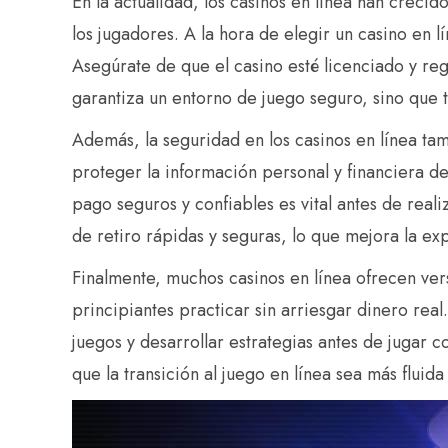
En la actualidad, los casinos en línea han crec
los jugadores. A la hora de elegir un casino en l
Asegúrate de que el casino esté licenciado y re
garantiza un entorno de juego seguro, sino que 
Además, la seguridad en los casinos en línea ta
proteger la información personal y financiera de
pago seguros y confiables es vital antes de rea
de retiro rápidas y seguras, lo que mejora la exp
Finalmente, muchos casinos en línea ofrecen ver
principiantes practicar sin arriesgar dinero real
juegos y desarrollar estrategias antes de jugar 
que la transición al juego en línea sea más fluid