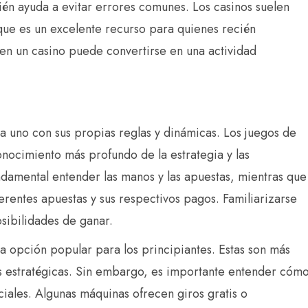
ién ayuda a evitar errores comunes. Los casinos suelen
o que es un excelente recurso para quienes recién
n un casino puede convertirse en una actividad
a uno con sus propias reglas y dinámicas. Los juegos de
onocimiento más profundo de la estrategia y las
ndamental entender las manos y las apuestas, mientras que
ferentes apuestas y sus respectivos pagos. Familiarizarse
osibilidades de ganar.
a opción popular para los principiantes. Estas son más
es estratégicas. Sin embargo, es importante entender cóm
ciales. Algunas máquinas ofrecen giros gratis o