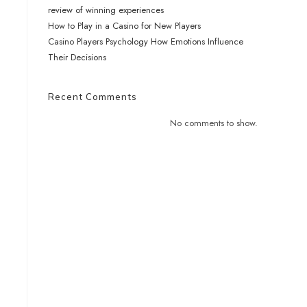
review of winning experiences
How to Play in a Casino for New Players
Casino Players Psychology How Emotions Influence
Their Decisions
Recent Comments
No comments to show.