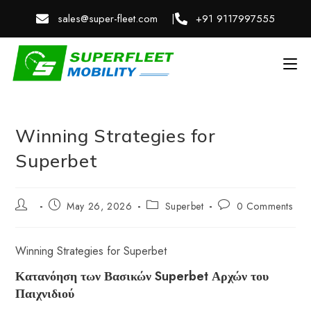
sales@super-fleet.com |
+91 9117997555
Winning Strategies for
Superbet
May 26, 2026
Superbet
0 Comments
Winning Strategies for Superbet
Κατανόηση των Βασικών Superbet Αρχών του
Παιχνιδιού