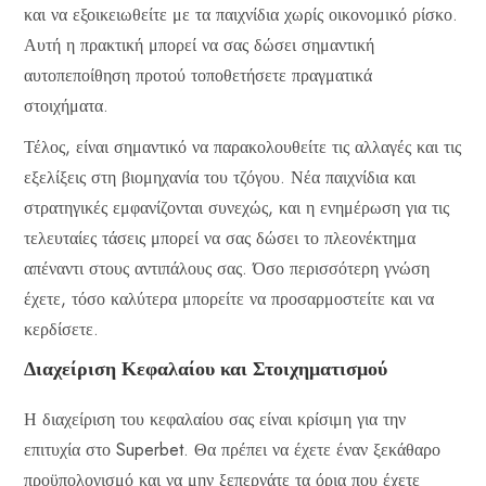
και να εξοικειωθείτε με τα παιχνίδια χωρίς οικονομικό ρίσκο.
Αυτή η πρακτική μπορεί να σας δώσει σημαντική
αυτοπεποίθηση προτού τοποθετήσετε πραγματικά
στοιχήματα.
Τέλος, είναι σημαντικό να παρακολουθείτε τις αλλαγές και τις
εξελίξεις στη βιομηχανία του τζόγου. Νέα παιχνίδια και
στρατηγικές εμφανίζονται συνεχώς, και η ενημέρωση για τις
τελευταίες τάσεις μπορεί να σας δώσει το πλεονέκτημα
απέναντι στους αντιπάλους σας. Όσο περισσότερη γνώση
έχετε, τόσο καλύτερα μπορείτε να προσαρμοστείτε και να
κερδίσετε.
Διαχείριση Κεφαλαίου και Στοιχηματισμού
Η διαχείριση του κεφαλαίου σας είναι κρίσιμη για την
επιτυχία στο Superbet. Θα πρέπει να έχετε έναν ξεκάθαρο
προϋπολογισμό και να μην ξεπερνάτε τα όρια που έχετε