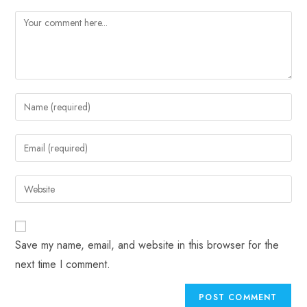
Save my name, email, and website in this browser for the
next time I comment.