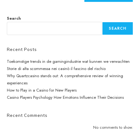
Search
SEARCH
Recent Posts
Toekomstige trends in de gamingindustrie wat kunnen we verwachten
Storie di alta scommessa nei casinò il fascino del rischio
Why Quartzcasino stands out: A comprehensive review of winning
experiences
How to Play in a Casino for New Players
Casino Players Psychology How Emotions Influence Their Decisions
Recent Comments
No comments to show.