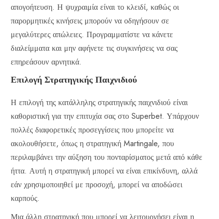
απογοήτευση. Η ψυχραιμία είναι το κλειδί, καθώς οι
παρορμητικές κινήσεις μπορούν να οδηγήσουν σε
μεγαλύτερες απώλειες. Προγραμματίστε να κάνετε
διαλείμματα και μην αφήνετε τις συγκινήσεις να σας
επηρεάσουν αρνητικά.
Επιλογή Στρατηγικής Παιχνιδιού
Η επιλογή της κατάλληλης στρατηγικής παιχνιδιού είναι
καθοριστική για την επιτυχία σας στο Superbet. Υπάρχουν
πολλές διαφορετικές προσεγγίσεις που μπορείτε να
ακολουθήσετε, όπως η στρατηγική Martingale, που
περιλαμβάνει την αύξηση του πονταρίσματος μετά από κάθε
ήττα. Αυτή η στρατηγική μπορεί να είναι επικίνδυνη, αλλά
εάν χρησιμοποιηθεί με προσοχή, μπορεί να αποδώσει
καρπούς.
Μια άλλη στρατηγική που μπορεί να λειτουργήσει είναι η