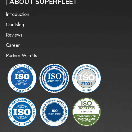
ABOUT SUPERFLEET
Introduction
Our Blog
Reviews
Career
Partner With Us