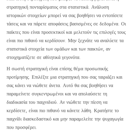
στρατηγική πονταρίσματος στα στατιστικά. Ανάλυση
ιστορικών στοιχείων μπορεί να σας βοηθήσει να εντοπίσετε
τάσεις και να πάρετε αποφάσεις βασισμένες σε δεδομένα. Οι
παίκτες που είναι προσεκτικοί και μελετούν τις επιλογές τους
είναι πιο πιθανό να κερδίσουν. Μην ξεχνάτε να αναλύετε τα
στατιστικά στοιχεία των ομάδων και των παικτών, αν
στοιχηματίζετε σε αθλητικά γεγονότα.
Η σωστή στρατηγική είναι επίσης θέμα προσωπικής
προτίμησης. Επιλέξτε μια στρατηγική που σας ταιριάζει και
σας κάνει να νιώθετε άνετα. Αυτό θα σας βοηθήσει να
παραμείνετε συγκεντρωμένοι και να απολαύσετε τη
διαδικασία του παιχνιδιού. Αν νιώθετε την πίεση να
κερδίσετε, είναι πιο πιθανό να κάνετε λάθη. Κρατήστε το
παιχνίδι διασκεδαστικό και μην παραμελείτε την ψυχαγωγία
που προσφέρει.