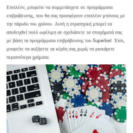
Επιπλέον, μπορείτε να συμμετάσχετε σε προγράμματα
επιβράβευσης, που θα σας προσφέρουν επιπλέον μπόνους με
την πάροδο του χρόνου. Αυτή η στρατηγική μπορεί να
αποδειχθεί πολύ ωφέλιμη αν σχεδιάσετε τα στοιχήματά σας
με βάση τα προγράμματα επιβράβευσης του Superbet. Έτσι,
μπορείτε να αυξήσετε τα κέρδη σας χωρίς να ρισκάρετε
περισσότερα χρήματα.