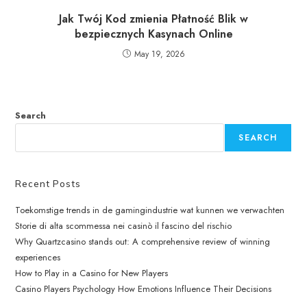
Jak Twój Kod zmienia Płatność Blik w
bezpiecznych Kasynach Online
May 19, 2026
Search
SEARCH
Recent Posts
Toekomstige trends in de gamingindustrie wat kunnen we verwachten
Storie di alta scommessa nei casinò il fascino del rischio
Why Quartzcasino stands out: A comprehensive review of winning
experiences
How to Play in a Casino for New Players
Casino Players Psychology How Emotions Influence Their Decisions