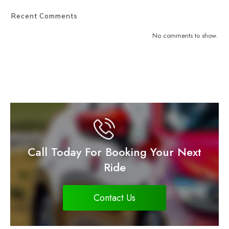
Recent Comments
No comments to show.
Call Today For Booking Your Next
Ride
Contact Us