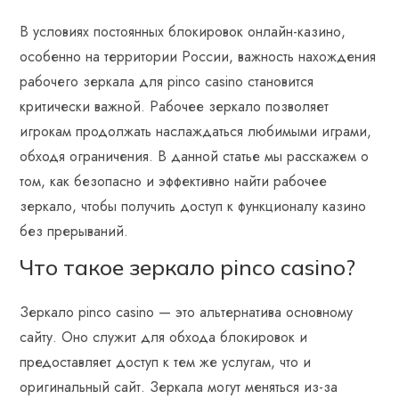
В условиях постоянных блокировок онлайн-казино,
особенно на территории России, важность нахождения
рабочего зеркала для pinco casino становится
критически важной. Рабочее зеркало позволяет
игрокам продолжать наслаждаться любимыми играми,
обходя ограничения. В данной статье мы расскажем о
том, как безопасно и эффективно найти рабочее
зеркало, чтобы получить доступ к функционалу казино
без прерываний.
Что такое зеркало pinco casino?
Зеркало pinco casino — это альтернатива основному
сайту. Оно служит для обхода блокировок и
предоставляет доступ к тем же услугам, что и
оригинальный сайт. Зеркала могут меняться из-за