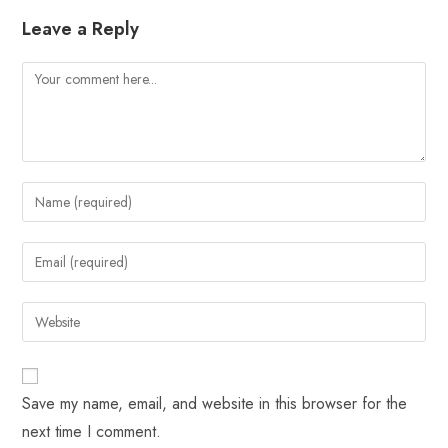
Leave a Reply
Save my name, email, and website in this browser for the
next time I comment.