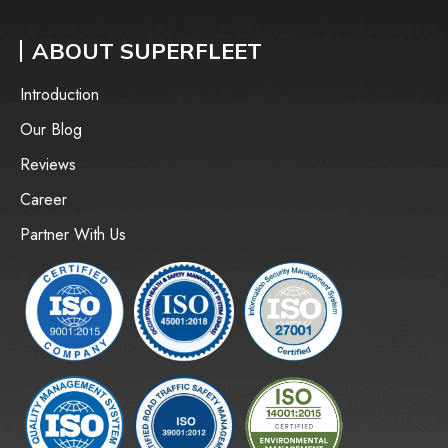
ABOUT SUPERFLEET
Introduction
Our Blog
Reviews
Career
Partner With Us