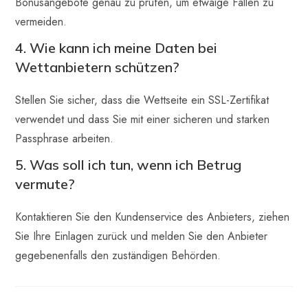
Bonusangebote genau zu prüfen, um etwaige Fallen zu
vermeiden.
4. Wie kann ich meine Daten bei
Wettanbietern schützen?
Stellen Sie sicher, dass die Wettseite ein SSL-Zertifikat
verwendet und dass Sie mit einer sicheren und starken
Passphrase arbeiten.
5. Was soll ich tun, wenn ich Betrug
vermute?
Kontaktieren Sie den Kundenservice des Anbieters, ziehen
Sie Ihre Einlagen zurück und melden Sie den Anbieter
gegebenenfalls den zuständigen Behörden.