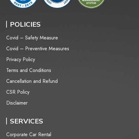
POLICIES
Covid – Safety Measure
Covid – Preventive Measures
Privacy Policy
Terms and Conditions
Cancellation and Refund
CSR Policy
Disclaimer
SERVICES
Corporate Car Rental