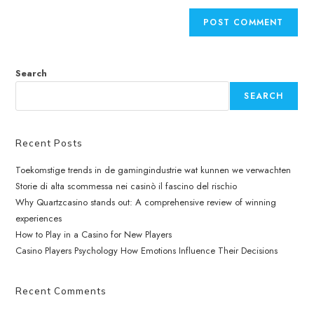
Search
SEARCH
Recent Posts
Toekomstige trends in de gamingindustrie wat kunnen we verwachten
Storie di alta scommessa nei casinò il fascino del rischio
Why Quartzcasino stands out: A comprehensive review of winning
experiences
How to Play in a Casino for New Players
Casino Players Psychology How Emotions Influence Their Decisions
Recent Comments