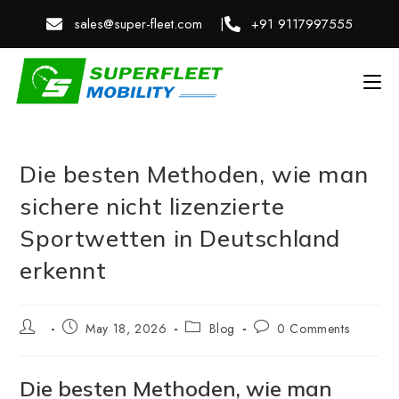
sales@super-fleet.com |
+91 9117997555
Die besten Methoden, wie man
sichere nicht lizenzierte
Sportwetten in Deutschland
erkennt
May 18, 2026
Blog
0 Comments
Die besten Methoden, wie man