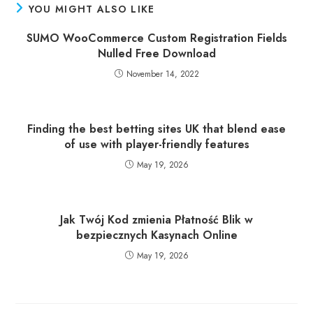
YOU MIGHT ALSO LIKE
SUMO WooCommerce Custom Registration Fields
Nulled Free Download
November 14, 2022
Finding the best betting sites UK that blend ease
of use with player-friendly features
May 19, 2026
Jak Twój Kod zmienia Płatność Blik w
bezpiecznych Kasynach Online
May 19, 2026