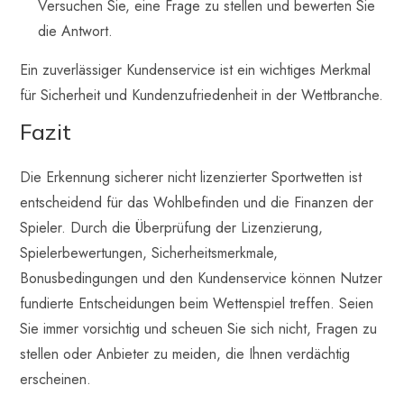
Versuchen Sie, eine Frage zu stellen und bewerten Sie
die Antwort.
Ein zuverlässiger Kundenservice ist ein wichtiges Merkmal
für Sicherheit und Kundenzufriedenheit in der Wettbranche.
Fazit
Die Erkennung sicherer nicht lizenzierter Sportwetten ist
entscheidend für das Wohlbefinden und die Finanzen der
Spieler. Durch die Überprüfung der Lizenzierung,
Spielerbewertungen, Sicherheitsmerkmale,
Bonusbedingungen und den Kundenservice können Nutzer
fundierte Entscheidungen beim Wettenspiel treffen. Seien
Sie immer vorsichtig und scheuen Sie sich nicht, Fragen zu
stellen oder Anbieter zu meiden, die Ihnen verdächtig
erscheinen.