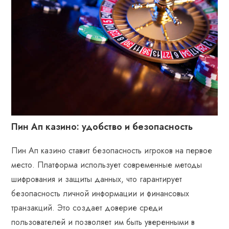
Пин Ап казино: удобство и безопасность
Пин Ап казино ставит безопасность игроков на первое
место. Платформа использует современные методы
шифрования и защиты данных, что гарантирует
безопасность личной информации и финансовых
транзакций. Это создает доверие среди
пользователей и позволяет им быть уверенными в