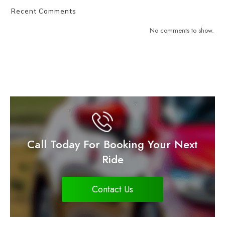
Recent Comments
No comments to show.
Call Today For Booking Your Next
Ride
Contact Us