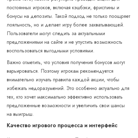
постоянных игроков, включая кэшбэки, фриспины и
бонусы на депозиты. Такой подход не только поощряет
лояльность, но и делает игру более захватывающей.
Пользователи могут следить за актуальными
предложениями на сайте и не упустить возможность
воспользоваться выгодными условиями.
Важно отметить, что условия получения бонусов могут
варьироваться. Поэтому игрокам рекомендуется
внимательно изучать правила каждой акции, чтобы
избежать недоразумений. Это особенно актуально для
тех, кто хочет максимально эффективно использовать
предложенные возможности и увеличить свои шансы
на выигрыш.
Качество игрового процесса и интерфейс