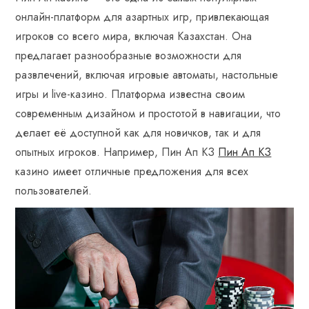
онлайн-платформ для азартных игр, привлекающая
игроков со всего мира, включая Казахстан. Она
предлагает разнообразные возможности для
развлечений, включая игровые автоматы, настольные
игры и live-казино. Платформа известна своим
современным дизайном и простотой в навигации, что
делает её доступной как для новичков, так и для
опытных игроков. Например, Пин Ап КЗ
Пин Ап КЗ
казино имеет отличные предложения для всех
пользователей.