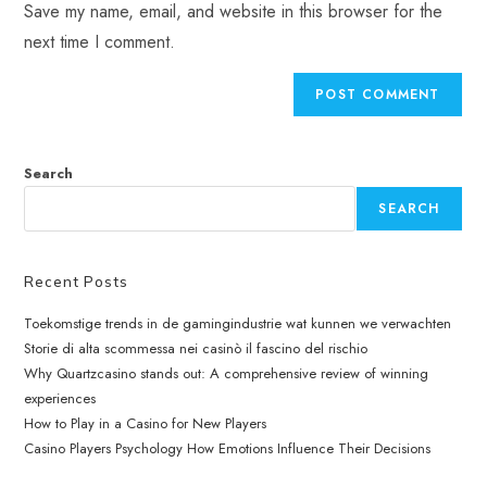
Save my name, email, and website in this browser for the
next time I comment.
Search
SEARCH
Recent Posts
Toekomstige trends in de gamingindustrie wat kunnen we verwachten
Storie di alta scommessa nei casinò il fascino del rischio
Why Quartzcasino stands out: A comprehensive review of winning
experiences
How to Play in a Casino for New Players
Casino Players Psychology How Emotions Influence Their Decisions