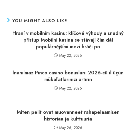
YOU MIGHT ALSO LIKE
Hraní v mobilním kasinu: klíčové výhody a snadný
přístup Mobilní kasina se stávají čím dál
populárnějšími mezi hráči po
May 22, 2026
İnanılmaz Pinco casino bonusları: 2026-cü il üçün
mükafatlarınızı artırın
May 22, 2026
Miten pelit ovat muovanneet rahapelaamisen
historiaa ja kulttuuria
May 26, 2026