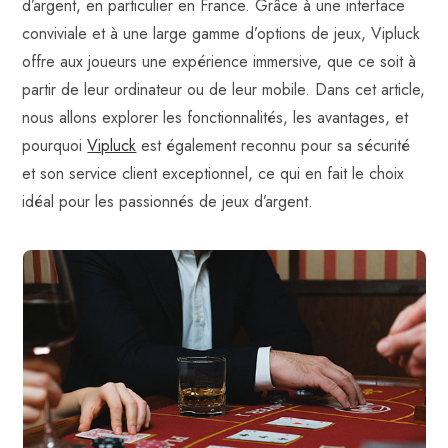
d’argent, en particulier en France. Grâce à une interface
conviviale et à une large gamme d’options de jeux, Vipluck
offre aux joueurs une expérience immersive, que ce soit à
partir de leur ordinateur ou de leur mobile. Dans cet article,
nous allons explorer les fonctionnalités, les avantages, et
pourquoi
Vipluck
est également reconnu pour sa sécurité
et son service client exceptionnel, ce qui en fait le choix
idéal pour les passionnés de jeux d’argent.