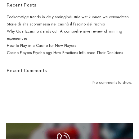
Recent Posts
Toekomstige trends in de gamingindustrie wat kunnen we verwachten
Storie di alta scommessa nei casinò il fascino del rischio
Why Quartzcasino stands out: A comprehensive review of winning
experiences
How to Play in a Casino for New Players
Casino Players Psychology How Emotions Influence Their Decisions
Recent Comments
No comments to show.