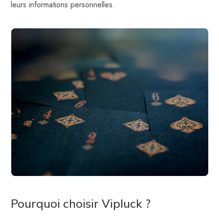
leurs informations personnelles.
Pourquoi choisir Vipluck ?