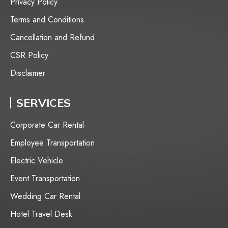
Privacy Policy
Terms and Conditions
Cancellation and Refund
CSR Policy
Disclaimer
SERVICES
Corporate Car Rental
Employee Transportation
⁠Electric Vehicle
Event Transportation
Wedding Car Rental
Hotel Travel Desk