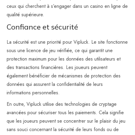
ceux qui cherchent à s’engager dans un casino en ligne de
qualité supérieure.
Confiance et sécurité
La sécurité est une priorité pour Vipluck. Le site fonctionne
sous une licence de jeu vérifiée, ce qui garantit une
protection maximum pour les données des utilisateurs et
des transactions financières. Les joueurs peuvent
également bénéficier de mécanismes de protection des
données qui assurent la confidentialité de leurs
informations personnelles.
En outre, Vipluck utilise des technologies de cryptage
avancées pour sécuriser tous les paiements. Cela signifie
que les joueurs peuvent se concentrer sur le plaisir du jeu
sans souci concernant la sécurité de leurs fonds ou de