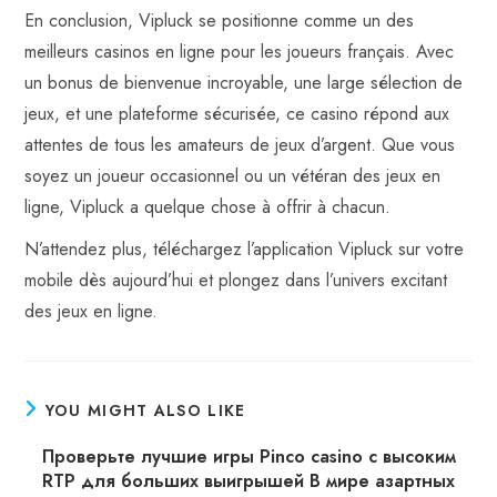
En conclusion, Vipluck se positionne comme un des
meilleurs casinos en ligne pour les joueurs français. Avec
un bonus de bienvenue incroyable, une large sélection de
jeux, et une plateforme sécurisée, ce casino répond aux
attentes de tous les amateurs de jeux d’argent. Que vous
soyez un joueur occasionnel ou un vétéran des jeux en
ligne, Vipluck a quelque chose à offrir à chacun.
N’attendez plus, téléchargez l’application Vipluck sur votre
mobile dès aujourd’hui et plongez dans l’univers excitant
des jeux en ligne.
YOU MIGHT ALSO LIKE
Проверьте лучшие игры Pinco casino с высоким
RTP для больших выигрышей В мире азартных