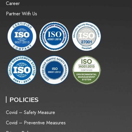
Career
Partner With Us
POLICIES
Covid – Safety Measure
Covid – Preventive Measures