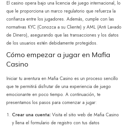
El casino opera bajo una licencia de juego internacional, lo
que le proporciona un marco regulatorio que refuerza la
confianza entre los jugadores. Además, cumple con las
normativas KYC (Conozca a su Cliente) y AML (Anti Lavado
de Dinero), asegurando que las transacciones y los datos
de los usuarios estén debidamente protegidos.
Cómo empezar a jugar en Mafia
Casino
Iniciar tu aventura en Mafia Casino es un proceso sencillo
que te permitirá disfrutar de una experiencia de juego
emocionante en poco tiempo. A continuación, te
presentamos los pasos para comenzar a jugar:
Crear una cuenta:
Visita el sitio web de Mafia Casino
y llena el formulario de registro con tus datos