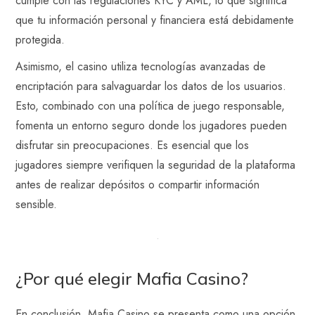
cumple con las regulaciones KYC y AML, lo que significa
que tu información personal y financiera está debidamente
protegida.
Asimismo, el casino utiliza tecnologías avanzadas de
encriptación para salvaguardar los datos de los usuarios.
Esto, combinado con una política de juego responsable,
fomenta un entorno seguro donde los jugadores pueden
disfrutar sin preocupaciones. Es esencial que los
jugadores siempre verifiquen la seguridad de la plataforma
antes de realizar depósitos o compartir información
sensible.
¿Por qué elegir Mafia Casino?
En conclusión, Mafia Casino se presenta como una opción