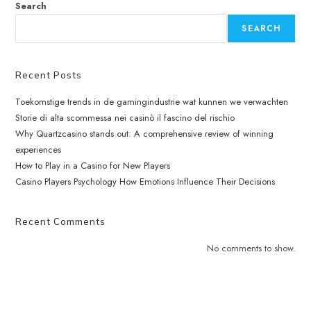
Search
SEARCH
Recent Posts
Toekomstige trends in de gamingindustrie wat kunnen we verwachten
Storie di alta scommessa nei casinò il fascino del rischio
Why Quartzcasino stands out: A comprehensive review of winning
experiences
How to Play in a Casino for New Players
Casino Players Psychology How Emotions Influence Their Decisions
Recent Comments
No comments to show.