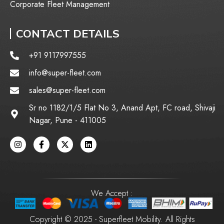
Corporate Fleet Management
CONTACT DETAILS
+91 9117997555
info@super-fleet.com
sales@super-fleet.com
Sr no 1182/1/5 Flat No 3, Anand Apt, FC road, Shivaji
Nagar, Pune - 411005
We Accept :
Copyright © 2025 - Superfleet Mobility. All Rights