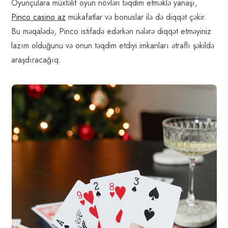
Oyunçulara müxtəlif oyun növləri təqdim etməklə yanaşı,
Pinco casino az
mükafatlar və bonuslar ilə də diqqət çəkir.
Bu məqalədə, Pinco istifadə edərkən nələrə diqqət etməyiniz
lazım olduğunu və onun təqdim etdiyi imkanları ətraflı şəkildə
araşdıracağıq.