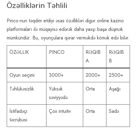
Özəlliklərin Təhlili
Pinco-nun təqdim etdiyi əsas özəllikləri digər online kazino
platformaları ilə müqayisə edərək daha yaxşı başa düşmək
mümkündür. Bu, oyunçulara qərar verməkdə kömək edə bilər.
ÖZƏLLIK
PINCO
RƏQIB
RƏQIB
A
B
Oyun seçimi
3000+
2000+
2500+
Təhlükəsizlik
Yüksək
Orta
Aşağı
səviyyədə
İstifadəçi
Çox intuitiv
Orta
Sadə
təcrübəsi