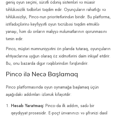
geniş oyun seçimi, sürətli ödəniş sistemləri və müasir
təhlükəsizlik tədbirləri təqdim edir. Oyunçuların rahatlığı və
təhlükəsizliyi, Pinco-nun prioritetlərindən biridir. Bu platforma,
istifadəçilərinə keyfiyyətli oyun təcrübəsi təqdim etməklə
yanaşı, həm də onların maliyyə məlumatlarının qorunmasını
təmin edir.
Pinco, müştəri məmnuniyyətini ön planda tutaraq, oyunçuların
ehtiyaclarına uyğun olaraq öz xidmətlərini daim inkişaf etdirir.
Bu, onu bazarda digər rəqiblərindən fərqləndirir.
Pinco ilə Necə Başlamaq
Pinco platformasında oyun oynamağa başlamaq üçün
aşağıdakı addımları izləmək kifayətdir:
Hesab Yaratmaq:
Pinco-da ilk addım, sadə bir
qeydiyyat prosesidir. E-poçt ünvanınızı və şifrənizi daxil