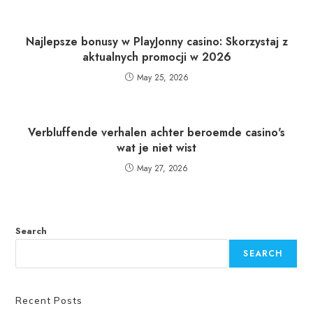
Najlepsze bonusy w PlayJonny casino: Skorzystaj z
aktualnych promocji w 2026
May 25, 2026
Verbluffende verhalen achter beroemde casino's
wat je niet wist
May 27, 2026
Search
SEARCH
Recent Posts