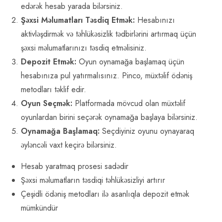
edərək hesab yarada bilərsiniz.
Şəxsi Məlumatları Təsdiq Etmək:
Hesabınızı
aktivləşdirmək və təhlükəsizlik tədbirlərini artırmaq üçün
şəxsi məlumatlarınızı təsdiq etməlisiniz.
Depozit Etmək:
Oyun oynamağa başlamaq üçün
hesabınıza pul yatırmalısınız. Pinco, müxtəlif ödəniş
metodları təklif edir.
Oyun Seçmək:
Platformada mövcud olan müxtəlif
oyunlardan birini seçərək oynamağa başlaya bilərsiniz.
Oynamağa Başlamaq:
Seçdiyiniz oyunu oynayaraq
əyləncəli vaxt keçirə bilərsiniz.
Hesab yaratmaq prosesi sadədir
Şəxsi məlumatların təsdiqi təhlükəsizliyi artırır
Çeşidli ödəniş metodları ilə asanlıqla depozit etmək
mümkündür