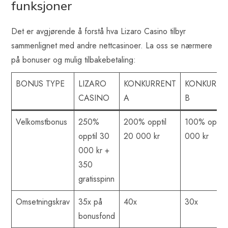
funksjoner
Det er avgjørende å forstå hva Lizaro Casino tilbyr
sammenlignet med andre nettcasinoer. La oss se nærmere
på bonuser og mulig tilbakebetaling:
BONUS TYPE
LIZARO
KONKURRENT
KONKURRE
CASINO
A
B
Velkomstbonus
250%
200% opptil
100% opptil
opptil 30
20 000 kr
000 kr
000 kr +
350
gratisspinn
Omsetningskrav
35x på
40x
30x
bonusfond