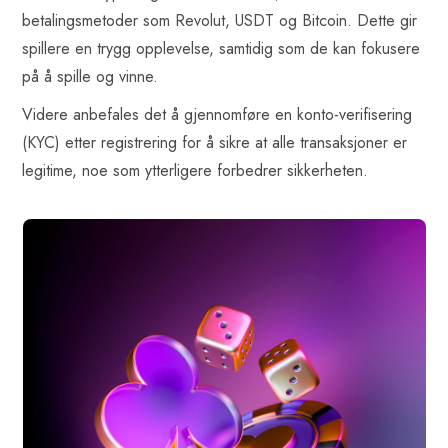
betalingsmetoder som Revolut, USDT og Bitcoin. Dette gir
spillere en trygg opplevelse, samtidig som de kan fokusere
på å spille og vinne.
Videre anbefales det å gjennomføre en konto-verifisering
(KYC) etter registrering for å sikre at alle transaksjoner er
legitime, noe som ytterligere forbedrer sikkerheten.