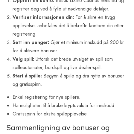
Opprett en konto:
Besøk Lizaro Casinos nettsted og
registrer deg ved å fylle ut nødvendige detaljer.
Verifiser informasjonen din:
For å sikre en trygg
opplevelse, anbefales det å bekrefte kontoen din etter
registrering.
Sett inn penger:
Gjør et minimum innskudd på 200 kr
for å aktivere bonuser.
Velg spill:
Utforsk det brede utvalget av spill som
spilleautomater, bordspill og live dealer-spill.
Start å spille:
Begynn å spille og dra nytte av bonuser
og gratisspinn.
Enkel registrering for nye spillere.
Ha muligheten til å bruke kryptovaluta for innskudd.
Gratisspinn for ekstra spillopplevelse.
Sammenligning av bonuser og