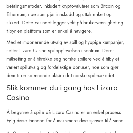
betalingsmetoder, inkludert kryptovalutaer som Bitcoin og
Ethereum, noe som gjør innskudd og uttak enkelt og
sikkert. Dette casinoet legger vekt på brukervennlighet og
tilbyr en plattform som er enkel å navigere.
Med et imponerende utvalg av spill og hyppige kampanjer,
setter Lizaro Casino spillopplevelsen i sentrum. Deres
målsetting er å tiltrekke seg norske spillere ved å tilby et
variert spillutvalg og fordelaktige bonuser, noe som gjør
dem til en spennende aktør i det norske spillmarkedet.
Slik kommer du i gang hos Lizaro
Casino
Å begynne å spille på Lizaro Casino er en enkel prosess.
Følg disse trinnene for å maksimere dine sjanser til å vinne: