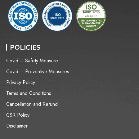
POLICIES
Covid – Safety Measure
Covid – Preventive Measures
Privacy Policy
Terms and Conditions
Cancellation and Refund
CSR Policy
Disclaimer