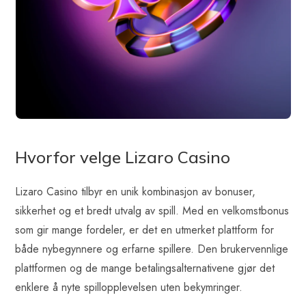
Hvorfor velge Lizaro Casino
Lizaro Casino tilbyr en unik kombinasjon av bonuser,
sikkerhet og et bredt utvalg av spill. Med en velkomstbonus
som gir mange fordeler, er det en utmerket plattform for
både nybegynnere og erfarne spillere. Den brukervennlige
plattformen og de mange betalingsalternativene gjør det
enklere å nyte spillopplevelsen uten bekymringer.