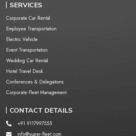
SERVICES
Corporate Car Rental
Employee Transportation
⁠Electric Vehicle
Event Transportation
Wedding Car Rental
Hotel Travel Desk
Conferences & Delegations
Corporate Fleet Management
CONTACT DETAILS
+91 9117997555
info@super-fleet.com