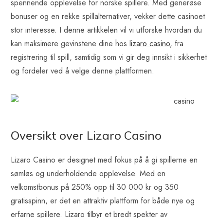
spennende opplevelse for norske spillere. Med generøse
bonuser og en rekke spillalternativer, vekker dette casinoet
stor interesse. I denne artikkelen vil vi utforske hvordan du
kan maksimere gevinstene dine hos
lizaro casino
, fra
registrering til spill, samtidig som vi gir deg innsikt i sikkerhet
og fordeler ved å velge denne plattformen.
Oversikt over Lizaro Casino
Lizaro Casino er designet med fokus på å gi spillerne en
sømløs og underholdende opplevelse. Med en
velkomstbonus på 250% opp til 30 000 kr og 350
gratisspinn, er det en attraktiv plattform for både nye og
erfarne spillere. Lizaro tilbyr et bredt spekter av