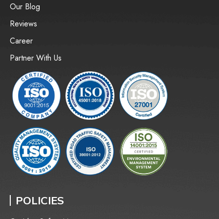
Our Blog
Reviews
Career
Partner With Us
POLICIES