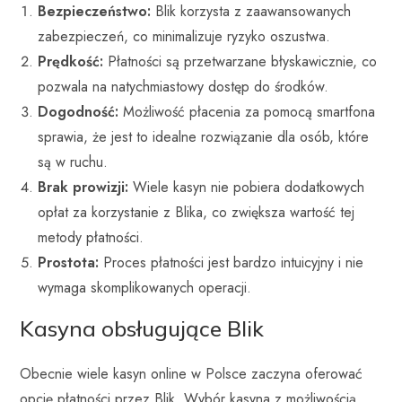
Bezpieczeństwo:
Blik korzysta z zaawansowanych
zabezpieczeń, co minimalizuje ryzyko oszustwa.
Prędkość:
Płatności są przetwarzane błyskawicznie, co
pozwala na natychmiastowy dostęp do środków.
Dogodność:
Możliwość płacenia za pomocą smartfona
sprawia, że jest to idealne rozwiązanie dla osób, które
są w ruchu.
Brak prowizji:
Wiele kasyn nie pobiera dodatkowych
opłat za korzystanie z Blika, co zwiększa wartość tej
metody płatności.
Prostota:
Proces płatności jest bardzo intuicyjny i nie
wymaga skomplikowanych operacji.
Kasyna obsługujące Blik
Obecnie wiele kasyn online w Polsce zaczyna oferować
opcję płatności przez Blik. Wybór kasyna z możliwością