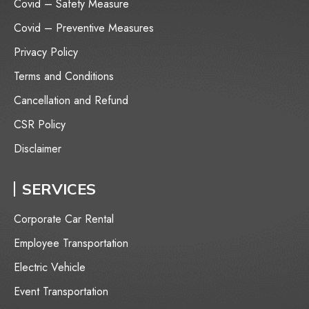
Covid – Safety Measure
Covid – Preventive Measures
Privacy Policy
Terms and Conditions
Cancellation and Refund
CSR Policy
Disclaimer
SERVICES
Corporate Car Rental
Employee Transportation
⁠Electric Vehicle
Event Transportation