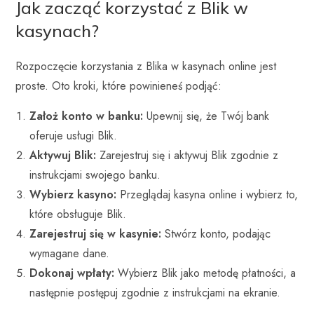
Jak zacząć korzystać z Blik w
kasynach?
Rozpoczęcie korzystania z Blika w kasynach online jest
proste. Oto kroki, które powinieneś podjąć:
Założ konto w banku:
Upewnij się, że Twój bank
oferuje usługi Blik.
Aktywuj Blik:
Zarejestruj się i aktywuj Blik zgodnie z
instrukcjami swojego banku.
Wybierz kasyno:
Przeglądaj kasyna online i wybierz to,
które obsługuje Blik.
Zarejestruj się w kasynie:
Stwórz konto, podając
wymagane dane.
Dokonaj wpłaty:
Wybierz Blik jako metodę płatności, a
następnie postępuj zgodnie z instrukcjami na ekranie.