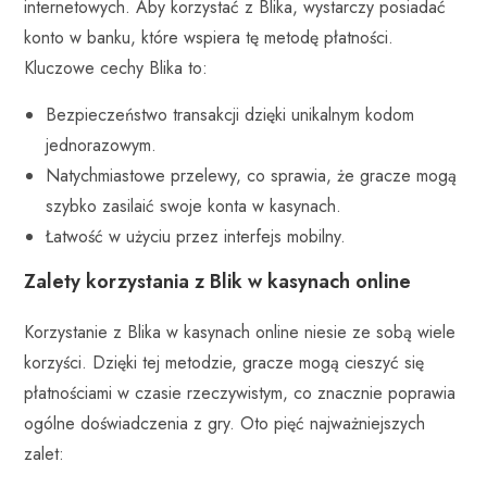
internetowych. Aby korzystać z Blika, wystarczy posiadać
konto w banku, które wspiera tę metodę płatności.
Kluczowe cechy Blika to:
Bezpieczeństwo transakcji dzięki unikalnym kodom
jednorazowym.
Natychmiastowe przelewy, co sprawia, że gracze mogą
szybko zasilaić swoje konta w kasynach.
Łatwość w użyciu przez interfejs mobilny.
Zalety korzystania z Blik w kasynach online
Korzystanie z Blika w kasynach online niesie ze sobą wiele
korzyści. Dzięki tej metodzie, gracze mogą cieszyć się
płatnościami w czasie rzeczywistym, co znacznie poprawia
ogólne doświadczenia z gry. Oto pięć najważniejszych
zalet: