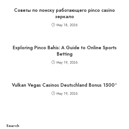
Советы по поиску работающего pinco casino
зеркало
May 18, 2026
Exploring Pinco Bahis: A Guide to Online Sports
Betting
May 19, 2026
Vulkan Vegas Casinos Deutschland Bonus 1500″
May 19, 2026
Search