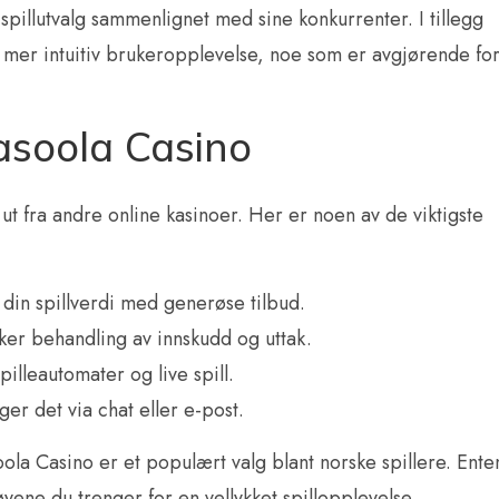
spillutvalg sammenlignet med sine konkurrenter. I tillegg
n mer intuitiv brukeropplevelse, noe som er avgjørende fo
asoola Casino
 ut fra andre online kasinoer. Her er noen av de viktigste
in spillverdi med generøse tilbud.
ker behandling av innskudd og uttak.
illeautomater og live spill.
er det via chat eller e-post.
oola Casino er et populært valg blant norske spillere. Ente
øyene du trenger for en vellykket spillopplevelse.