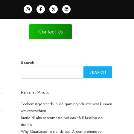
Contact Us
Search
SEARCH
Recent Posts
Toekomstige trends in de gamingindustrie wat kunnen
we verwachten
Storie di alta scommessa nei casinò il fascino del
rischio
Why Quartzcasino stands out: A comprehensive