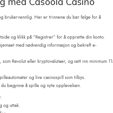
g med Casoola Casino
og brukervennlig. Her er trinnene du bør følge for å
tside og klikk på “Registrer” for å opprette din konto.
sskjemaet med nødvendig informasjon og bekreft e-
 som Revolut eller kryptovalutaer, og sett inn minimum 11
illeautomater og live casinospill som tilbys.
n du begynne å spille og nyte opplevelsen.
r.
g og uttak.