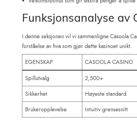
Velkomstbonus som gir ekstra penger å spille 
Funksjonsanalyse av 
I denne seksjonen vil vi sammenligne Casoola Ca
forståelse av hva som gjør dette kasinoet unikt.
EGENSKAP
CASOOLA CASINO
Spillutvalg
2,500+
Sikkerhet
Høyeste standard
Brukeropplevelse
Intuitiv grensesnitt