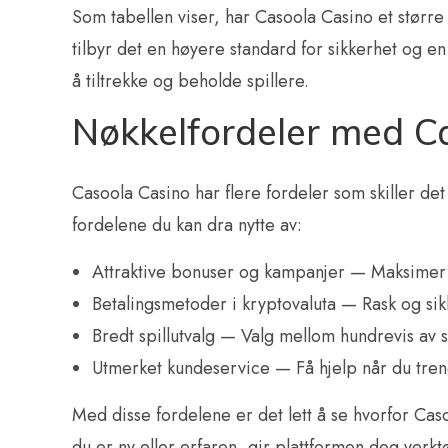
Som tabellen viser, har Casoola Casino et større 
tilbyr det en høyere standard for sikkerhet og e
å tiltrekke og beholde spillere.
Nøkkelfordeler med C
Casoola Casino har flere fordeler som skiller det
fordelene du kan dra nytte av:
Attraktive bonuser og kampanjer — Maksimer d
Betalingsmetoder i kryptovaluta — Rask og sik
Bredt spillutvalg — Valg mellom hundrevis av sp
Utmerket kundeservice — Få hjelp når du treng
Med disse fordelene er det lett å se hvorfor Cas
du er ny eller erfaren, gir plattformen deg verkt