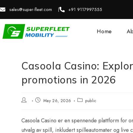
sales@super-fleet.com |
+91 9117997555
Home
Ab
Casoola Casino: Explo
promotions in 2026
May 26, 2026
public
Casoola Casino er en spennende plattform for onli
utvalg av spill, inkludert spilleautomater og live