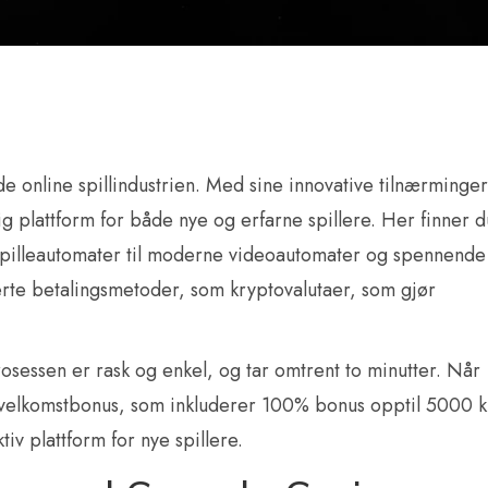
de online spillindustrien. Med sine innovative tilnærminger
lig plattform for både nye og erfarne spillere. Her finner d
ske spilleautomater til moderne videoautomater og spennende
liserte betalingsmetoder, som kryptovalutaer, som gjør
osessen er rask og enkel, og tar omtrent to minutter. Når
øs velkomstbonus, som inkluderer 100% bonus opptil 5000 k
tiv plattform for nye spillere.