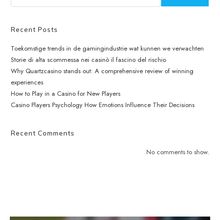
Recent Posts
Toekomstige trends in de gamingindustrie wat kunnen we verwachten
Storie di alta scommessa nei casinò il fascino del rischio
Why Quartzcasino stands out: A comprehensive review of winning
experiences
How to Play in a Casino for New Players
Casino Players Psychology How Emotions Influence Their Decisions
Recent Comments
No comments to show.