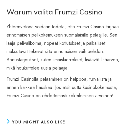
Warum valita Frumzi Casino
Yhteenvetona voidaan todeta, että Frumzi Casino tarjoaa
erinomaisen pelikokemuksen suomalaisille pelaajille. Sen
laaja pelivalikoima, nopeat kotiutukset ja paikalliset
maksutavat tekevät siitä erinomaisen vaihtoehdon.
Bonustarjoukset, kuten ilmaiskierrokset, lisäävät lisäarvoa,
mikä houkuttelee uusia pelaajia.
Frumzi Casinolla pelaaminen on helppoa, turvallista ja
ennen kaikkea hauskaa. Jos etsit uutta kasinokokemusta,
Frumzi Casino on ehdottomasti kokeilemisen arvoinen!
YOU MIGHT ALSO LIKE