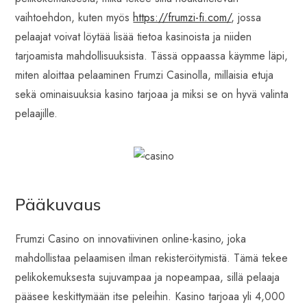
vaihtoehdon, kuten myös
https://frumzi-fi.com/
, jossa
pelaajat voivat löytää lisää tietoa kasinoista ja niiden
tarjoamista mahdollisuuksista. Tässä oppaassa käymme läpi,
miten aloittaa pelaaminen Frumzi Casinolla, millaisia etuja
sekä ominaisuuksia kasino tarjoaa ja miksi se on hyvä valinta
pelaajille.
Pääkuvaus
Frumzi Casino on innovatiivinen online-kasino, joka
mahdollistaa pelaamisen ilman rekisteröitymistä. Tämä tekee
pelikokemuksesta sujuvampaa ja nopeampaa, sillä pelaaja
pääsee keskittymään itse peleihin. Kasino tarjoaa yli 4,000