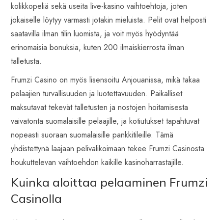
kolikkopeliä sekä useita live-kasino vaihtoehtoja, joten
jokaiselle löytyy varmasti jotakin mieluista. Pelit ovat helposti
saatavilla ilman tilin luomista, ja voit myös hyödyntää
erinomaisia bonuksia, kuten 200 ilmaiskierrosta ilman
talletusta.
Frumzi Casino on myös lisensoitu Anjouanissa, mikä takaa
pelaajien turvallisuuden ja luotettavuuden. Paikalliset
maksutavat tekevät talletusten ja nostojen hoitamisesta
vaivatonta suomalaisille pelaajille, ja kotiutukset tapahtuvat
nopeasti suoraan suomalaisille pankkitileille. Tämä
yhdistettynä laajaan pelivalikoimaan tekee Frumzi Casinosta
houkuttelevan vaihtoehdon kaikille kasinoharrastajille.
Kuinka aloittaa pelaaminen Frumzi
Casinolla