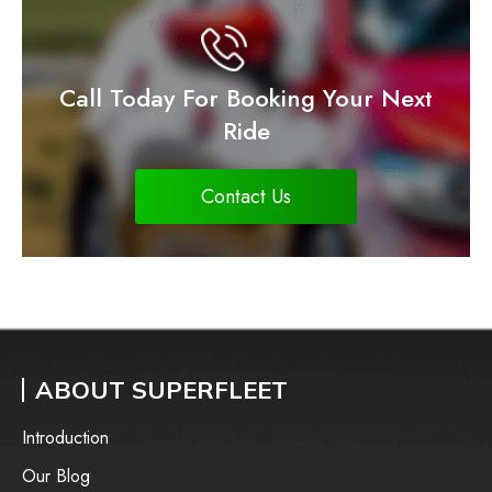
Call Today For Booking Your Next
Ride
Contact Us
ABOUT SUPERFLEET
Introduction
Our Blog