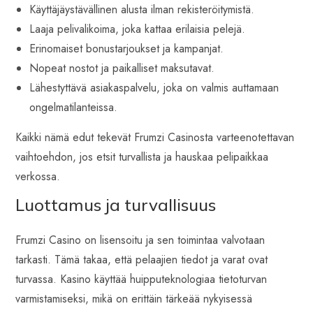
Käyttäjäystävällinen alusta ilman rekisteröitymistä.
Laaja pelivalikoima, joka kattaa erilaisia pelejä.
Erinomaiset bonustarjoukset ja kampanjat.
Nopeat nostot ja paikalliset maksutavat.
Lähestyttävä asiakaspalvelu, joka on valmis auttamaan
ongelmatilanteissa.
Kaikki nämä edut tekevät Frumzi Casinosta varteenotettavan
vaihtoehdon, jos etsit turvallista ja hauskaa pelipaikkaa
verkossa.
Luottamus ja turvallisuus
Frumzi Casino on lisensoitu ja sen toimintaa valvotaan
tarkasti. Tämä takaa, että pelaajien tiedot ja varat ovat
turvassa. Kasino käyttää huipputeknologiaa tietoturvan
varmistamiseksi, mikä on erittäin tärkeää nykyisessä