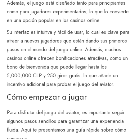
Además, el juego está diseñado tanto para principiantes
como para jugadores experimentados, lo que lo convierte
en una opción popular en los casinos online.
Su interfaz es intuitiva y fácil de usar, lo cual es clave para
atraer a nuevos jugadores que están dando sus primeros
pasos en el mundo del juego online. Además, muchos
casinos online ofrecen bonificaciones atractivas, como un
bono de bienvenida que puede llegar hasta los
5,000,000 CLP y 250 giros gratis, lo que añade un
incentivo adicional para probar el juego del aviator.
Cómo empezar a jugar
Para disfrutar del juego del aviator, es importante seguir
algunos pasos sencillos para garantizar una experiencia
fluida. Aquí te presentamos una guía rápida sobre cómo
comenzar: