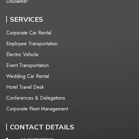
Disclaimer
SERVICES
Corporate Car Rental
Employee Transportation
⁠Electric Vehicle
Event Transportation
Wedding Car Rental
Hotel Travel Desk
Conferences & Delegations
Corporate Fleet Management
CONTACT DETAILS