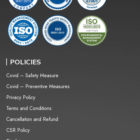
POLICIES
Covid – Safety Measure
Covid – Preventive Measures
Privacy Policy
Terms and Conditions
Cancellation and Refund
CSR Policy