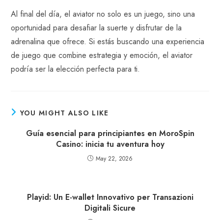
Al final del día, el aviator no solo es un juego, sino una
oportunidad para desafiar la suerte y disfrutar de la
adrenalina que ofrece. Si estás buscando una experiencia
de juego que combine estrategia y emoción, el aviator
podría ser la elección perfecta para ti.
YOU MIGHT ALSO LIKE
Guía esencial para principiantes en MoroSpin
Casino: inicia tu aventura hoy
May 22, 2026
Playid: Un E-wallet Innovativo per Transazioni
Digitali Sicure