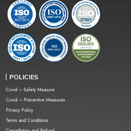
POLICIES
Covid – Safety Measure
Covid – Preventive Measures
Privacy Policy
Terms and Conditions
Cancellation and Refund