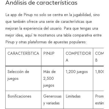
Análisis de características
La app de Pinup no solo se centra en la jugabilidad, sino
que también ofrece una serie de características que
mejoran la experiencia del usuario. Para que tengas una
mejor idea, aquí te mostramos una tabla comparativa entre
Pinup y otras plataformas de apuestas populares:
CARACTERÍSTICA
PINUP
COMPETIDOR
COMPE
A
B
Selección de
Más de
1,200 juegos
1,800 j
juegos
2,500
juegos
Bonificaciones
Generosas
Limitadas
Promoci
y variadas
estánda