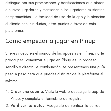
distingue por sus promociones y bonificaciones que atraen
a nuevos jugadores y mantienen a los jugadores existentes
comprometidos. La facilidad de uso de la app y la atención
al cliente son, sin dudas, otros puntos a favor de esta
plataforma.
Cómo empezar a jugar en Pinup
Si eres nuevo en el mundo de las apuestas en línea, no te
preocupes, comenzar a jugar en Pinup es un proceso
sencillo y directo. A continuación, te presentamos una guía
paso a paso para que puedas disfrutar de la plataforma al
máximo:
Crear una cuenta:
Visita la web o descarga la app de
Pinup, y completa el formulario de registro.
Verificar tus datos:
Asegúrate de verificar tu correo