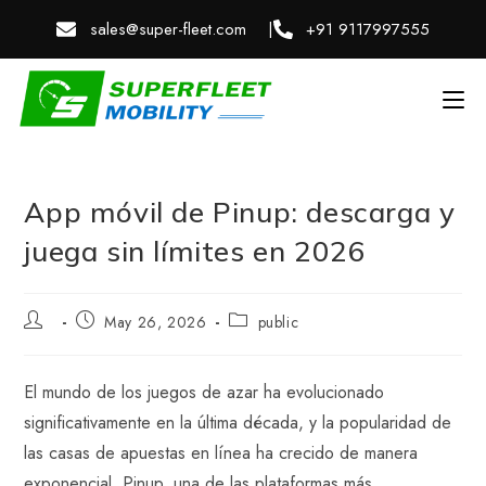
sales@super-fleet.com |
+91 9117997555
App móvil de Pinup: descarga y
juega sin límites en 2026
May 26, 2026
public
El mundo de los juegos de azar ha evolucionado
significativamente en la última década, y la popularidad de
las casas de apuestas en línea ha crecido de manera
exponencial. Pinup, una de las plataformas más