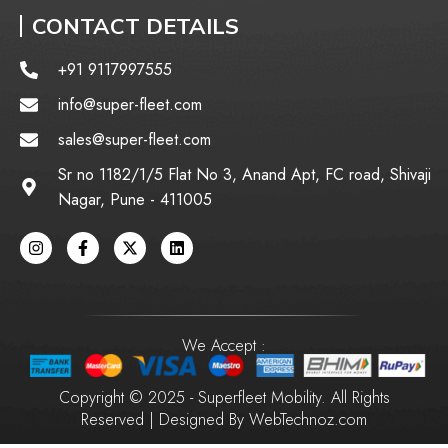
CONTACT DETAILS
+91 9117997555
info@super-fleet.com
sales@super-fleet.com
Sr no 1182/1/5 Flat No 3, Anand Apt, FC road, Shivaji
Nagar, Pune - 411005
We Accept :
Copyright © 2025 - Superfleet Mobility. All Rights
Reserved | Designed By
WebTechnoz.com