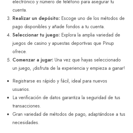
electrónico y número de teléfono para asegurar tu
cuenta.
Realizar un depósito:
Escoge uno de los métodos de
pago disponibles y añade fondos a tu cuenta.
Seleccionar tu juego:
Explora la amplia variedad de
juegos de casino y apuestas deportivas que Pinup
ofrece.
Comenzar a jugar:
Una vez que hayas seleccionado
un juego, ¡disfruta de la experiencia y empieza a ganar!
Registrarse es rápido y fácil, ideal para nuevos
usuarios.
La verificación de datos garantiza la seguridad de tus
transacciones.
Gran variedad de métodos de pago, adaptándose a tus
necesidades.